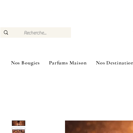
🎁 –10 % dès 3 bougies achetées Livraison Mon
Nos Bougies
Parfums Maison
Nos Destinatio