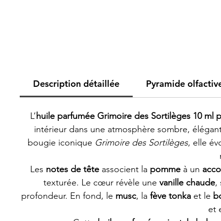
Description détaillée
Pyramide olfactiv
L’
huile parfumée Grimoire des Sortilèges 10 ml 
intérieur dans une atmosphère sombre, élégante
bougie iconique
Grimoire des Sortilèges
, elle é
Les
notes de tête
associent la
pomme
à un
acco
texturée. Le cœur révèle une
vanille chaude
,
profondeur. En fond, le
musc
, la
fève tonka
et le
b
et 