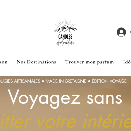
hetées Livraison Mondial Relay à 5 € GRATUITE dès
son
Nos Destinations
Trouver mon parfum
Idé
UGIES ARTISANALES • MADE IN BRETAGNE • ÉDITION VOYAGE
Voyagez sans
tter votre intérie