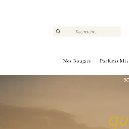
🎁 –10 % dès 3 bougies ac
Nos Bougies
Parfums Mai
BO
qui