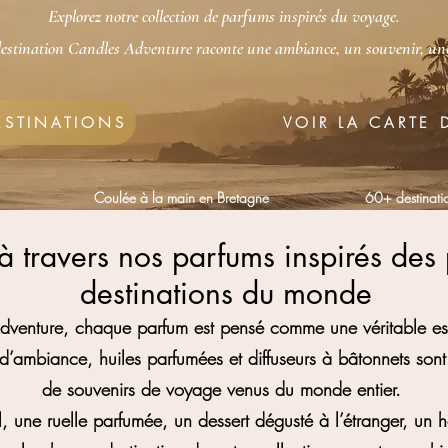
Explorez notre collection de parfums inspirés du voyage.
stination Candles Adventure raconte une ambiance, un souvenir, un
ESTINATIONS
VOIR LA CARTE
Coulée à la main en Bretagne
6
0+ destinatio
 travers nos parfums inspirés des 
destinations du monde
venture, chaque parfum est pensé comme une véritable esc
’ambiance, huiles parfumées et diffuseurs à bâtonnets sont 
de souvenirs de voyage venus du monde entier.
, une ruelle parfumée, un dessert dégusté à l’étranger, un