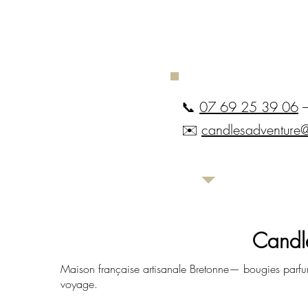
📞
07 69 25 39 06
–
✉️
candlesadventure
Candl
Maison française artisanale Bretonne— bougies parfu
voyage.