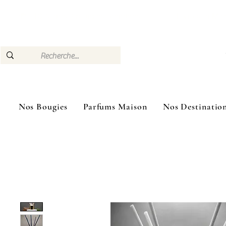
🎁 –10 % dès 3 bougies achetées Livraison Mon
Nos Bougies
Parfums Maison
Nos Destinatio