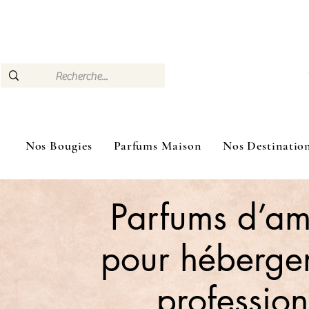
🎁 –10 % dès 3 bougies achetées Livraison Mon
Nos Bougies
Parfums Maison
Nos Destinatio
Parfums d’a
pour héberge
profession