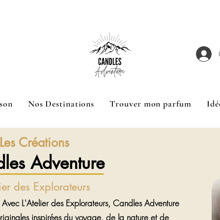
hetées Livraison Mondial Relay à 5 € GRATUITE dès
son
Nos Destinations
Trouver mon parfum
Idé
Les Créations
les Adventure
lier des Explorateurs
 Avec L'Atelier des Explorateurs, Candles Adventure
riginales inspirées du voyage, de la nature et de