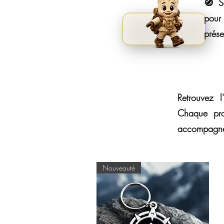
🧭 Sa
pour 
prés
Retrouvez l
Chaque pro
accompagner
Nouveauté