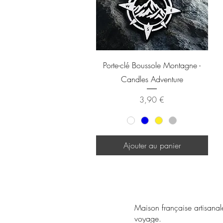
Aperçu rapide
Porte-clé Boussole Montagne -
Candles Adventure
Prix
3,90 €
Ajouter au panier
Maison française artisana
voyage.