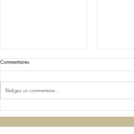
Commentaires
Rédigez un commentaire...
Que faire à Lanzarote ? Notre
Corfou : not
séjour au cœur de l’île
pour découvr
volcanique
belles îles 