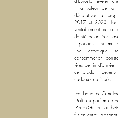
d’Eurostat révèlent une
: la valeur de la 
décoratives a prog
2017 et 2023. Les 
véritablement tiré la 
dernières années, ave
importants, une multip
une esthétique s
consommation consta
fêtes de fin d’année, i
ce produit, devenu
cadeaux de Noël.
Les bougies Candle
"Bali" au parfum de b
"Perros-Guirec" au bois
fusion entre l’artisana