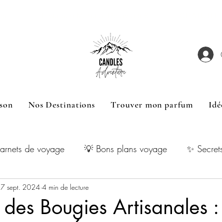
hetées Livraison Mondial Relay à 5 € GRATUITE dès
son
Nos Destinations
Trouver mon parfum
Idé
arnets de voyage
💡 Bons plans voyage
✨ Secret
7 sept. 2024
4 min de lecture
des Bougies Artisanales :