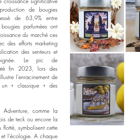
 croissance significative 
production de bougies 
ressé de 63,9% entre 
bougies parfumées ont 
croissance du marché ces 
c des efforts marketing 
lication des senteurs et 
oignée. Le pic de 
té fin 2023, lors des 
llustre l’enracinement de 
 un « classique » des 
s Adventure, comme la 
ois de teck ou encore la 
 flotté, symbolisent cette 
t et l’écologie. A chaque 