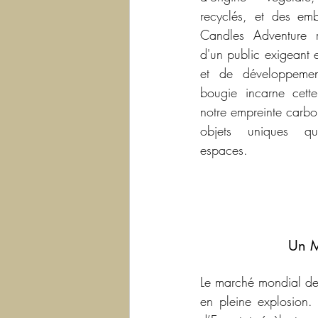
recyclés, et des emba
Candles Adventure r
d'un public exigeant e
et de développemen
bougie incarne cette
notre empreinte carbon
objets uniques qui
espaces.
Un M
Le marché mondial des
en pleine explosion.