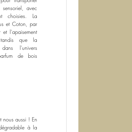
our transporter 
sensoriel, avec 
t choisies. La 
s et Coton, par 
et l'apaisement 
 tandis que la 
ans l'univers 
arfum de bois 
 nous aussi ! En 
odégradable à la 