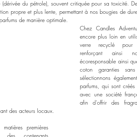
e (dérivée du pétrole), souvent critiquée pour sa toxicité. De
tion propre et plus lente, permettant à nos bougies de dure
s parfums de manière optimale.
Chez Candles Adventur
encore plus loin en utili
verre recyclé pour 
renforçant ainsi no
écoresponsable ainsi qu
coton garanties san
sélectionnons égalemen
parfums, qui sont créés 
avec une société frança
afin d’offrir des frag
nant des acteurs locaux.
matières premières 
e, des contenants 