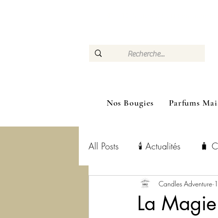
🎁 –10 % dès 3 bougies ac
Nos Bougies
Parfums Mai
All Posts
🕯️ Actualités
🧳 C
Candles Adventure
1
La Magie 