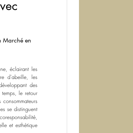
avec
Un Marché en 
e, éclairant les 
 d'abeille, les 
développant des 
 temps, le retour 
s consommateurs 
es se distinguent 
oresponsabilité, 
le et esthétique 