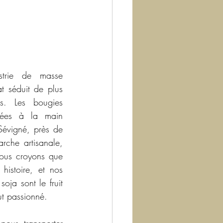
trie de masse 
t séduit de plus 
. Les bougies 
uées à la main 
Sévigné, près de 
rche artisanale, 
ous croyons que 
istoire, et nos 
oja sont le fruit 
out passionné.