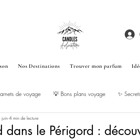
hetées Livraison Mondial Relay à 5 € GRATUITE dès
son
Nos Destinations
Trouver mon parfum
Idé
arnets de voyage
💡 Bons plans voyage
✨ Secret
 juin
4 min de lecture
dans le Périgord : découv