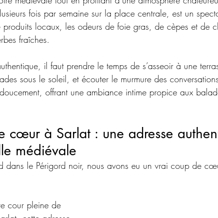
stoire médiévale tout en profitant d’une atmosphère chaleure
lusieurs fois par semaine sur la place centrale, est un specta
e produits locaux, les odeurs de foie gras, de cèpes et de c
rbes fraîches. 
thentique, il faut prendre le temps de s’asseoir à une terra
ades sous le soleil, et écouter le murmure des conversations
mine doucement, offrant une ambiance intime propice aux bala
 cœur à Sarlat : une adresse authen
lle médiévale
d dans le Périgord noir, nous avons eu un vrai coup de cœ
e cour pleine de 