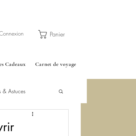
 45 € avec le code RELAIS5
Connexion
Panier
es Cadeaux
Carnet de voyage
s & Astuces
rir