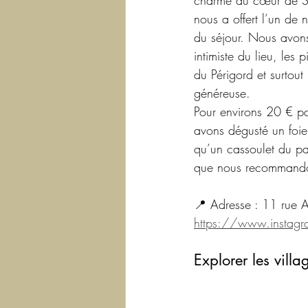
charme au cœur de Sar
nous a offert l’un de 
du séjour. Nous avon
intimiste du lieu, les 
du Périgord et surtout 
généreuse.
Pour environs 20 € p
avons dégusté un foie
qu’un cassoulet du pa
que nous recommandons
📍 Adresse : 11 rue 
https://www.instag
Explorer les villa