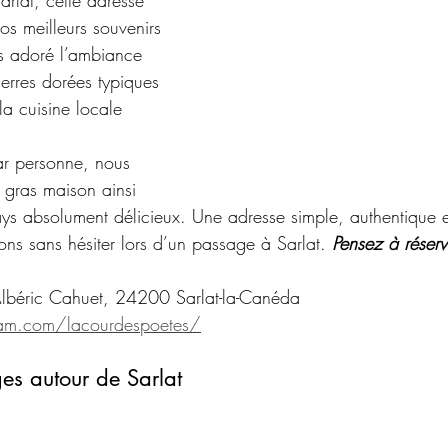
lat, cette adresse 
nos meilleurs souvenirs 
s adoré l’ambiance 
pierres dorées typiques 
la cuisine locale 
ar personne, nous 
 gras maison ainsi 
ys absolument délicieux. Une adresse simple, authentique e
 sans hésiter lors d’un passage à Sarlat. 
Pensez à réserv
Albéric Cahuet, 24200 Sarlat-la-Canéda
ram.com/lacourdespoetes/
ges autour de Sarlat