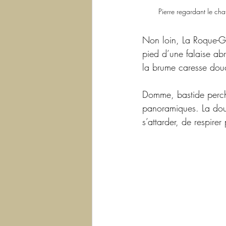
Pierre regardant le ch
Non loin, La Roque-Ga
pied d’une falaise abr
la brume caresse dou
Domme, bastide perché
panoramiques. La douc
s’attarder, de respire