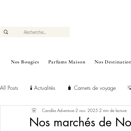
🎁 –10 % dès 3 bougies achetées Livraison Mon
Nos Bougies
Parfums Maison
Nos Destinatio
All Posts
🕯️ Actualités
🧳 Carnets de voyage

Candles Adventure
2 nov. 2025
2 min de lecture
Nos marchés de Noël