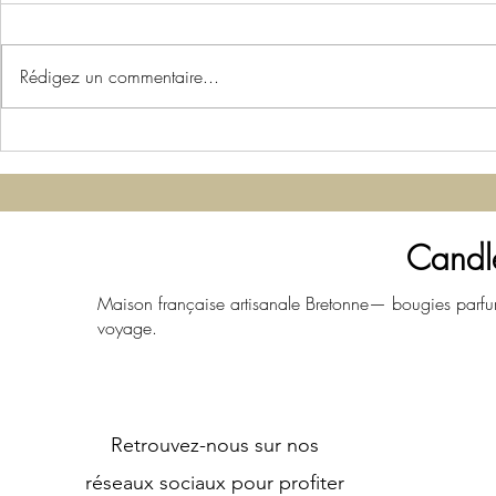
Rédigez un commentaire...
Soldes d'été 2026 : -20 % sur
Pourquoi les
toutes les huiles parfumées
sentent bon 
Candles Adventure
grande tenda
2026
Candl
Maison française artisanale Bretonne— bougies parfu
voyage.
Retrouvez-nous sur nos
réseaux sociaux pour profiter