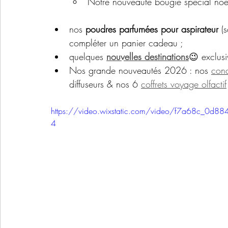
Notre nouveauté bougie spécial no
nos 
poudres parfumées pour aspirateur
 (
compléter un panier cadeau ;
quelques 
nouvelles destinations
😉 exclus
Nos grande nouveautés 2026 : nos 
conc
diffuseurs & nos 6 
coffrets voyage olfactif
https://video.wixstatic.com/video/f7a68c_0
4